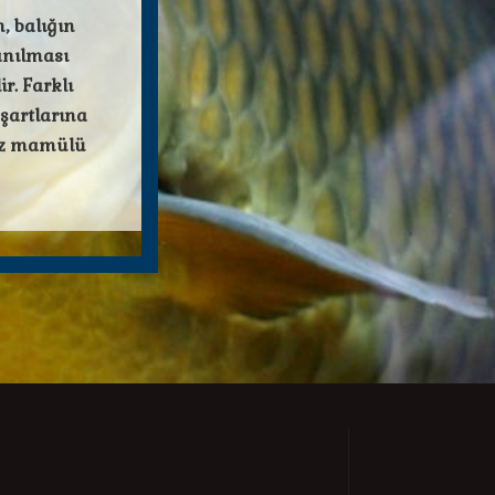
 balığın
anılması
r. Farklı
 şartlarına
uz mamülü