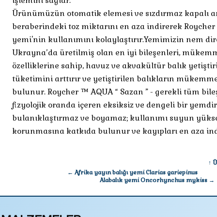
işlemini sağlar.
Ürünümüzün otomatik elemesi ve sızdırmaz kapalı a
beraberindeki toz miktarını en aza indirerek Royche
yemi'nin kullanımını kolaylaştırır.Yemimizin nem dire
Ukrayna’da üretilmiş olan en iyi bileşenleri, mükem
özelliklerine sahip, havuz ve akvakültür balık yetiştir
tüketimini arttırır ve yetiştirilen balıkların müke
bulunur. Roycher ™ AQUA “ Sazan ” - gerekli tüm bileş
fizyolojik oranda içeren eksiksiz ve dengeli bir yem
bulanıklaştırmaz ve boyamaz; kullanımı suyun yükse
korunmasına katkıda bulunur ve kayıpları en aza indi
↑ 
← Afrika yayın balığı yemi Clarias gariepinus
Alabalık yemi Oncorhynchus mykiss →