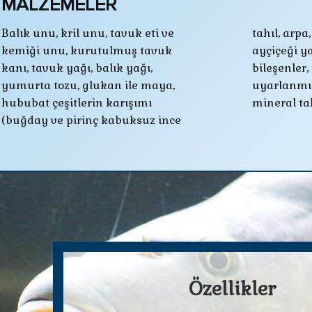
MALZEMELER
Balık unu, kril unu, tavuk eti ve
tahıl, arpa, mısır), soya fasulyesi ve
kemiği unu, kurutulmuş tavuk
ayçiçeği yağsız küspesi, mineral
kanı, tavuk yağı, balık yağı,
bileşenler, tatlı su balıkları için
yumurta tozu, glukan ile maya,
uyarlanmış olan vitamin ve
hububat çeşitlerin karışımı
mineral ta
(buğday ve pirinç kabuksuz ince
Özellikler