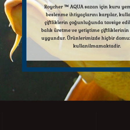
Roycher ™ AQUA sazan için kuru yem,
beslenme ihtiyaçlarını karşılar, kull
çiftliklerin çoğunluğunda tavsiye edili
balık üretme ve yetiştime çiftliklerinin
uygundur. Ürünlerimizde hiçbir dom
kullanilmamaktadir.