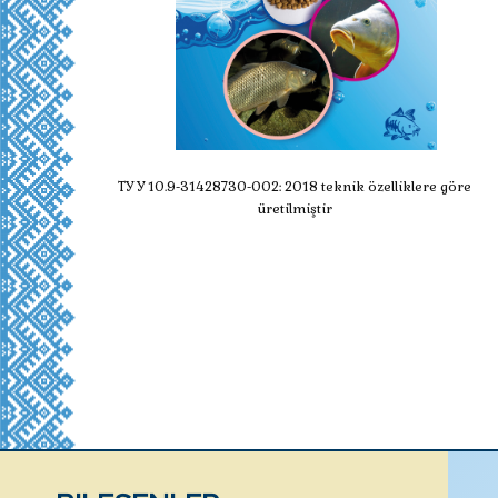
ТУ У 10.9-31428730-002: 2018 teknik özelliklere göre
üretilmiştir