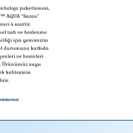
mbalaja paketlemesi,
r ™ AQUA “Sazan”
nci 4 saattir.
mel tadı ve beslenme
iciliği için yemimizin
mmel durumuna katkıda
enleri ve besinleri
dir. Ürünümüz suyu
k kalitesinin
rir.
Ürünlerimiz