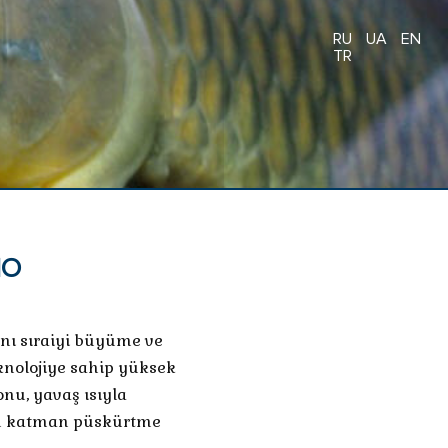
RU
UA
EN
TR
IO
anı sıraiyi büyüme ve
eknolojiye sahip yüksek
u, yavaş ısıyla
an katman püskürtme