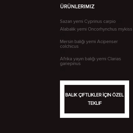
ÜRÜNLERIMIZ
Sazan yemi Cyprinus carpio
(0)
Alabalık yemi Oncorhynchus mykiss
(0)
Mersin balığı yemi Acipenser
colchicus
(0)
Afrika yayın balığı yemi Clarias
gariepinus
(0)
BALIK ÇIFTLIKLER İÇIN ÖZEL
TEKLIF