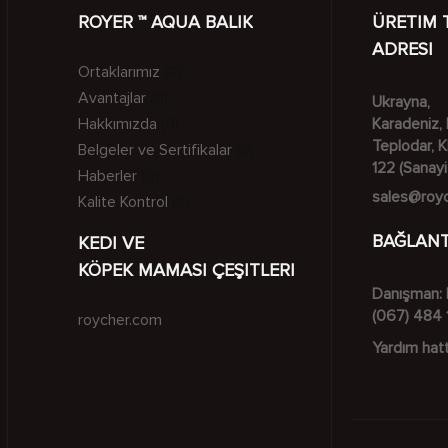
ROYER ™ AQUA BALIK
ÜRETIM 
ADRESI
Ortaklarımız
(0)
Avantajlar
(0)
Ukrayna,
Hakkımızda
Karadeniz, 
(0)
Teplodar, 
Belgeler ve Sertifikalar
(0)
122 (Sanayi
Haberler
(0)
sales@roy
Kalite Kontrol
(0)
BAĞLANT
KEDI VE
KÖPEK MAMASI ÇEŞITLERI
Danışman: 
(067) 484 
roycher.com
Yardım hatt