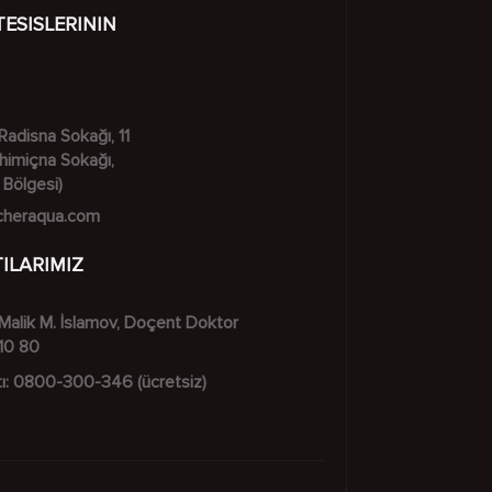
TESISLERININ
Radisna Sokağı, 11
Khimiçna Sokağı,
 Bölgesi)
cheraqua.com
ILARIMIZ
Malik M. İslamov, Doçent Doktor
10 80
ı:
0800-300-346
(ücretsiz)