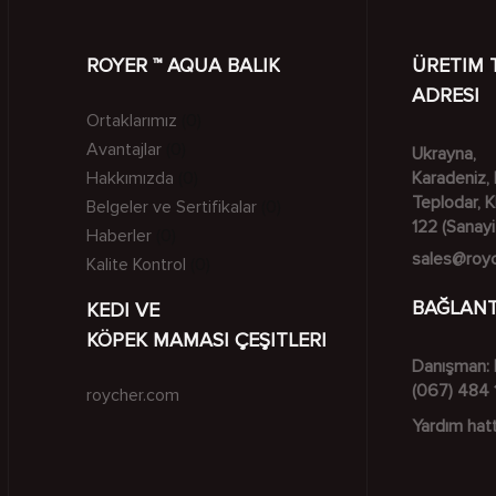
ROYER ™ AQUA BALIK
ÜRETIM 
ADRESI
Ortaklarımız
(0)
Avantajlar
(0)
Ukrayna,
Hakkımızda
Karadeniz, 
(0)
Teplodar, 
Belgeler ve Sertifikalar
(0)
122 (Sanayi
Haberler
(0)
sales@roy
Kalite Kontrol
(0)
BAĞLANT
KEDI VE
KÖPEK MAMASI ÇEŞITLERI
Danışman: 
(067) 484 
roycher.com
Yardım hatt