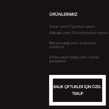
ÜRÜNLERIMIZ
Sazan yemi Cyprinus carpio
(0)
Alabalık yemi Oncorhynchus mykiss
(0)
Mersin balığı yemi Acipenser
colchicus
(0)
Afrika yayın balığı yemi Clarias
gariepinus
(0)
BALIK ÇIFTLIKLER İÇIN ÖZEL
TEKLIF