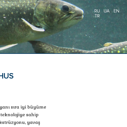
RU
UA
EN
TR
HUS
 yanı sıra iyi büyüme
 teknolojiye sahip
kstrüzyonu, yavaş