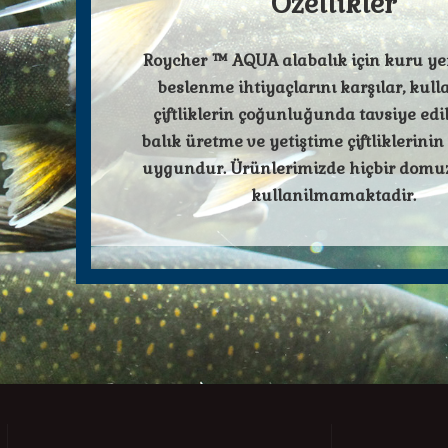
Özellikler
Roycher ™ AQUA alabalık için kuru ye
beslenme ihtiyaçlarını karşılar, kull
çiftliklerin çoğunluğunda tavsiye edili
balık üretme ve yetiştime çiftliklerinin
uygundur. Ürünlerimizde hiçbir dom
kullanilmamaktadir.