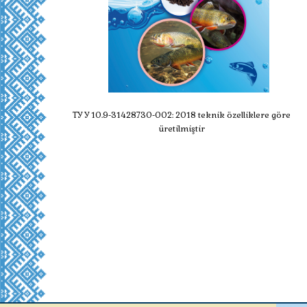
ТУ У 10.9-31428730-002: 2018 teknik özelliklere göre
üretilmiştir