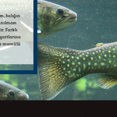
m, balığın
anılması
r. Farklı
 şartlarına
uz mamülü