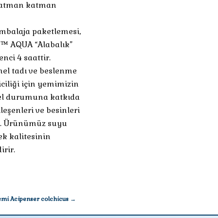
n katman katman
mbalaja paketlemesi,
r ™ AQUA “Alabalık”
nci 4 saattir.
mel tadı ve beslenme
iciliği için yemimizin
mmel durumuna katkıda
eşenleri ve besinleri
dir. Ürünümüz suyu
k kalitesinin
rir.
emi Acipenser colchicus →