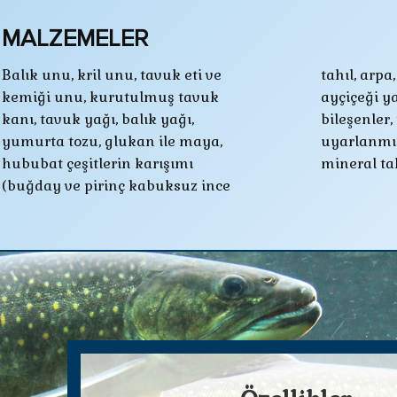
MALZEMELER
Balık unu, kril unu, tavuk eti ve
tahıl, arpa, mısır), soya fasulyesi ve
kemiği unu, kurutulmuş tavuk
ayçiçeği yağsız küspesi, mineral
kanı, tavuk yağı, balık yağı,
bileşenler, tatlı su balıkları için
yumurta tozu, glukan ile maya,
uyarlanmış olan vitamin ve
hububat çeşitlerin karışımı
mineral ta
(buğday ve pirinç kabuksuz ince