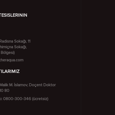
TESISLERININ
Radisna Sokağı, 11
Khimiçna Sokağı,
 Bölgesi)
cheraqua.com
ILARIMIZ
Malik M. İslamov, Doçent Doktor
10 80
ı:
0800-300-346
(ücretsiz)