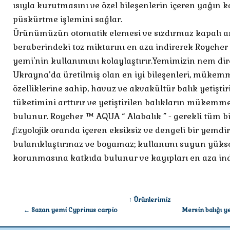
ısıyla kurutmasını ve özel bileşenlerin içeren yağı
püskürtme işlemini sağlar.
Ürünümüzün otomatik elemesi ve sızdırmaz kapalı a
beraberindeki toz miktarını en aza indirerek Royche
yemi'nin kullanımını kolaylaştırır.Yemimizin nem dire
Ukrayna’da üretilmiş olan en iyi bileşenleri, mükem
özelliklerine sahip, havuz ve akvakültür balık yetiştir
tüketimini arttırır ve yetiştirilen balıkların müke
bulunur. Roycher ™ AQUA “ Alabalık ” - gerekli tüm bil
fizyolojik oranda içeren eksiksiz ve dengeli bir yem
bulanıklaştırmaz ve boyamaz; kullanımı suyun yükse
korunmasına katkıda bulunur ve kayıpları en aza indi
↑ Ürünlerimiz
← Sazan yemi Cyprinus carpio
Mersin balığı y